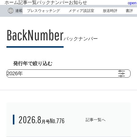
ホーム
記事一覧
バックナンバー
お知らせ
open
連載
プレスウォッチング
メディア談話室
放送時評
書評
バックナンバー
発行年で絞り込む
メディア展望 
No.776
記事一覧へ
open