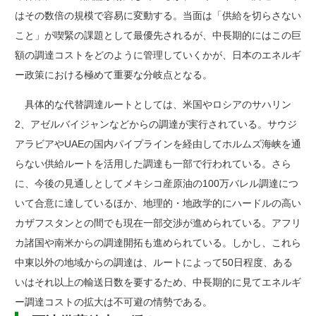
はその数倍の規模で容易に変動する。当面は「供給を切らさない
こと」が喫緊の課題として最優先されるが、中長期的にはこの巨
額の調達コストをどのように管理していくかが、日本のエネルギ
ー政策における極めて重要な分岐点となる。
具体的な代替調達ルートとしては、米国やロシアのサハリン
2、アゼルバイジャンなどからの調達が実行されている。サウジ
アラビアやUAEの国内パイプラインを経由してホルムズ海峡を通
らない供給ルートを活用した調達も一部で行われている。さら
に、今後の見通しとしてメキシコ産原油の100万バレル調達につ
いて合意に達しているほか、地理的・地政学的にハードルの高い
カザフスタンとの間でも現在一部交渉が進められている。アフリ
カ諸国や南米からの調達開拓も進められている。しかし、これら
中東以外の地域からの調達は、ルートによって50日程度、ある
いはそれ以上の輸送日数を要するため、中長期的に見てエネルギ
ー調達コストの拡大は不可避の情勢である。