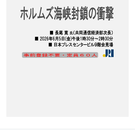
地
と
今
後
の
展
望