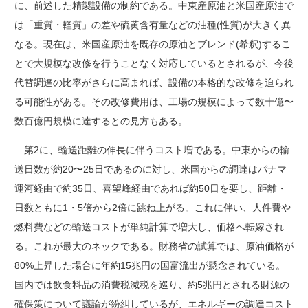
に、前述した精製設備の制約である。中東産原油と米国産原油で
は「重質・軽質」の差や硫黄含有量などの油種(性質)が大きく異
なる。現在は、米国産原油を既存の原油とブレンド(希釈)するこ
とで大規模な改修を行うことなく対応しているとされるが、今後
代替調達の比率がさらに高まれば、設備の本格的な改修を迫られ
る可能性がある。その改修費用は、工場の規模によって数十億〜
数百億円規模に達するとの見方もある。
第2に、輸送距離の伸長に伴うコスト増である。中東からの輸
送日数が約20〜25日であるのに対し、米国からの調達はパナマ
運河経由で約35日、喜望峰経由であれば約50日を要し、距離・
日数ともに1・5倍から2倍に跳ね上がる。これに伴い、人件費や
燃料費などの輸送コストが単純計算で増大し、価格へ転嫁され
る。これが最大のネックである。財務省の試算では、原油価格が
80%上昇した場合に年約15兆円の国富流出が懸念されている。
国内では飲食料品の消費税減税を巡り、約5兆円とされる財源の
確保策について議論が紛糾しているが、エネルギーの調達コスト