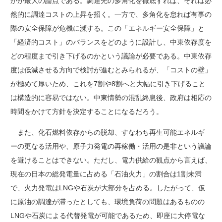
かが最大の論点である。調達先の多角化を徹底すれば、それは必
然的に調達コストの上昇を招く。一方で、多角化を怠れば有事の
際の安全保障が危機に瀕する。この「エネルギー安全保障」と
「経済的コスト」のバランスをどのように設計し、中東依存度を
どの程度まで引き下げるのかという議論が必要である。中東依存
度は低減させる方向で検討が進むとみられるが、「コストの壁」
が極めて厚いため、これを7割や8割へと大幅に引き下げること
は構造的に容易ではない。中東情勢の混乱終息後、政府は相応の
時間をかけて方針を決定することになるだろう。
また、化石燃料依存からの脱却、すなわち再生可能エネルギ
ーの更なる活用や、原子力発電の再稼働・活用の是非という議論
を避けることはできない。ただし、電力供給の観点から言えば、
現在の日本の総発電量に占める「石油火力」の割合は1割未満
で、火力発電はLNGや石炭が大部分を占める。したがって、仮
に原油の調達が滞ったとしても、環境負荷の問題はあるものの
LNGや石炭による代替発電が可能であるため、即座に大停電な