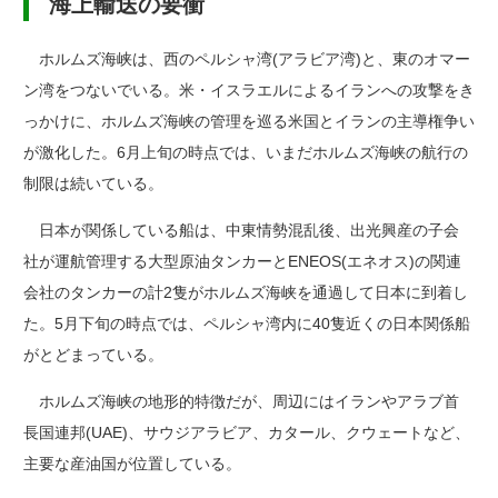
海上輸送の要衝
ホルムズ海峡は、西のペルシャ湾(アラビア湾)と、東のオマー
ン湾をつないでいる。米・イスラエルによるイランへの攻撃をき
っかけに、ホルムズ海峡の管理を巡る米国とイランの主導権争い
が激化した。6月上旬の時点では、いまだホルムズ海峡の航行の
制限は続いている。
日本が関係している船は、中東情勢混乱後、出光興産の子会
社が運航管理する大型原油タンカーとENEOS(エネオス)の関連
会社のタンカーの計2隻がホルムズ海峡を通過して日本に到着し
た。5月下旬の時点では、ペルシャ湾内に40隻近くの日本関係船
がとどまっている。
ホルムズ海峡の地形的特徴だが、周辺にはイランやアラブ首
長国連邦(UAE)、サウジアラビア、カタール、クウェートなど、
主要な産油国が位置している。