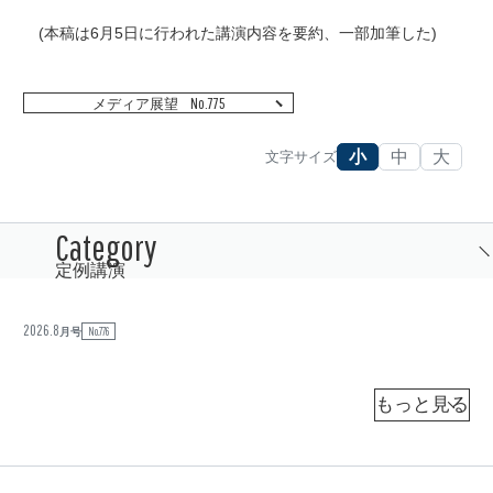
(本稿は6月5日に行われた講演内容を要約、一部加筆した)
No.775
メディア展望
小
中
大
文字サイズ
定例講演
2026.8
No.776
ト
月号
ラ
ン
プ
佐
藤
政
権
伸
行
と
（