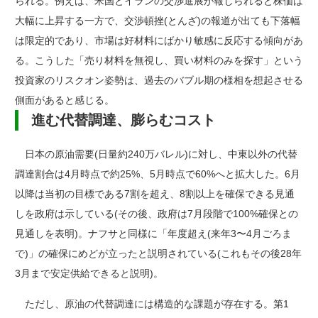
られる。例えば、米国とイランの交渉進展が報じられると株価は
大幅に上昇する一方で、交渉頓挫(とんざ)の報道が出ても下落幅
は限定的であり、市場は好材料にばかり敏感に反応する傾向があ
る。こうした「売り材料を無視し、買い材料のみを探す」という
投資家のリスクオン姿勢は、過去のバブル期の様相を想起させる
側面があると感じる。
進む代替調達、膨らむコスト
日本の原油需要(日量約240万バレル)に対し、中東以外の代替
調達割合は4月時点で約25%、5月時点で60%へと拡大した。6月
以降は当初の目標である7割を超え、8割以上を確保できる見通
しを政府は示している(その後、政府は7月段階で100%確保との
見通しを表明)。ナフサと同様に「年度超え(来年3〜4月ごろま
で)」の確保にめどが立ったと説明されている(これもその後28年
3月まで安定供給できると説明)。
ただし、原油の代替調達には構造的な課題が存在する。第1