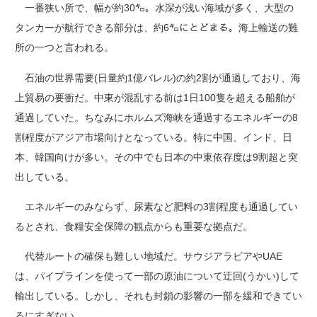
一番狭い所で、幅が約30㌔。水深が浅い海域が多く、大型の
タンカーが航行できる部分は、約6㌔にとどまる。海上輸送の難
所の一つと言われる。
石油の世界需要(日量約1億バレル)の約2割が通過しており、海
上貿易の要衝だ。中東が混乱する前は1日100隻を超える船舶が
通過していた。ちなみにホルムズ海峡を通過するエネルギーの8
割程度がアジア市場向けとなっている。特に中国、インド、日
本、韓国向けが多い。その中でも日本の中東依存度は9割超と突
出している。
エネルギーのみならず、尿素など肥料の3割程度も通過してい
るとされ、食糧安全保障の観点からも重要な拠点だ。
代替ルートの確保も難しい地域だ。サウジアラビアやUAE
は、パイプラインを使って一部の原油について迂回(うかい)して
輸出している。しかし、それも封鎖の影響の一部を緩和できてい
るにすぎない。