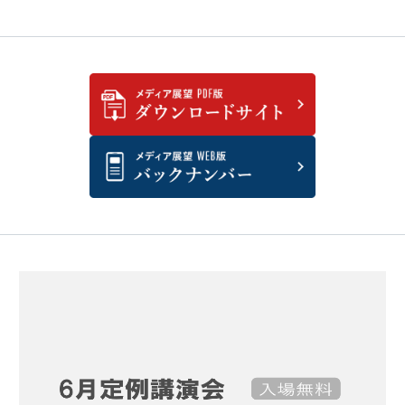
と
員
邊
主
兼
実
論
義
健
説
行
作
の
委
（
力
員
時
米
）
事
」
国
通
が
信
外
問
信
部
わ
編
れ
集
委
る
員
）
局
面
へ
高
市
政
権
の
現
在