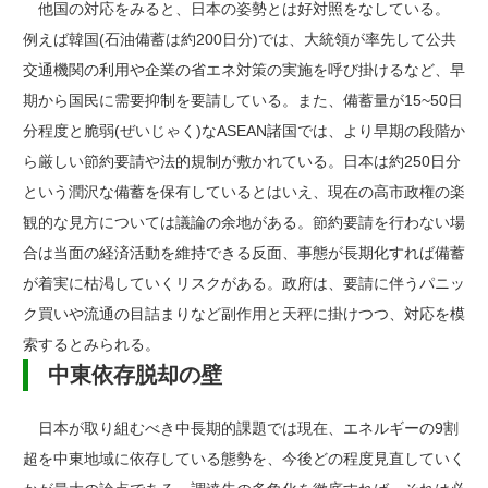
他国の対応をみると、日本の姿勢とは好対照をなしている。
例えば韓国(石油備蓄は約200日分)では、大統領が率先して公共
交通機関の利用や企業の省エネ対策の実施を呼び掛けるなど、早
期から国民に需要抑制を要請している。また、備蓄量が15~50日
分程度と脆弱(ぜいじゃく)なASEAN諸国では、より早期の段階か
ら厳しい節約要請や法的規制が敷かれている。日本は約250日分
という潤沢な備蓄を保有しているとはいえ、現在の高市政権の楽
観的な見方については議論の余地がある。節約要請を行わない場
合は当面の経済活動を維持できる反面、事態が長期化すれば備蓄
が着実に枯渇していくリスクがある。政府は、要請に伴うパニッ
ク買いや流通の目詰まりなど副作用と天秤に掛けつつ、対応を模
索するとみられる。
中東依存脱却の壁
日本が取り組むべき中長期的課題では現在、エネルギーの9割
超を中東地域に依存している態勢を、今後どの程度見直していく