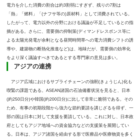
電力を介した消費の割合は約3割弱にすぎず、残りの7割は
「熱」「燃料」「(ナフサ等の)原材料」として消費されている。
したがって、電力以外の分野における議論が不足しているとの指
摘がある。さらに、需要側の抑制策(ディマンドレスポンス等に
よる太陽光発電が余剰となる昼間時間帯への電力消費シフトの誘
導や、建築物の断熱化推進など)は、地味だが、需要側の効率化
をより深く議論すべきであるとする専門家の意見は多い。
アジアの連携
アジア広域におけるサプライチェーンの強靭(きょうじん)化も
喫緊の課題である。ASEAN諸国の石油備蓄状況を見ると、日本
(約250日分)や韓国(約200日分)に比して非常に脆弱である。その
ため、有事の初期段階から強力な節約要請を講じざるを得ず、一
部の国は日本に対して支援を要請している。これに対し、日本政
府としてもアジア地域への資金協力などの支援策を展開してい
る。日本は、アジア諸国を経由する形で医療品や医療物資を多く