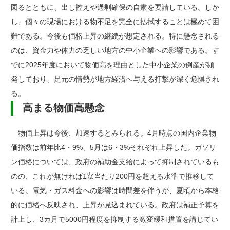
図るとともに、出し控えや過剰確保の自粛を要請している。しか
し、個々の現場における物不足を完全に払拭することは極めて困
難である。今後も価格上昇の継続が想定される。特に懸念される
のは、資金力や体力の乏しい地方の中小企業への影響である。す
でに2025年度において物価高を理由とした中小企業の倒産が頻
発しており、足元の情勢が地方経済へ与える打撃が深く危惧され
る。
高まる物価高懸念
物価上昇は今後、加速するとみられる。4月時点の国内企業物
価指数は前年比4・9%、5月は6・3%それぞれ上昇した。ガソリ
ン価格については、政府の補助金支給によって抑制されているも
のの、これが無ければ1㍑当たり200円を超える水準で推移して
いる。電気・ガス料金への影響は時間差を伴うが、夏頃から本格
的に価格へ反映され、上昇が見込まれている。政府は補正予算を
計上し、3カ月で5000円程度を抑制する激変緩和措置を講じてい