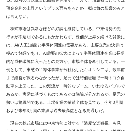
る。政府の財政運営は困難さを増す。一方で、預金者にとっては
預金金利の上昇というプラス面もあるため一概に負の影響のみと
は言えない。
株式市場は異常なほどの好調を維持している。中東情勢の先
行きが不透明であるにもかかわらず、株価が上昇を続ける背景に
は、AI(人工知能)と半導体関連の需要がある。主要企業の決算は
極めて好調であり、AI需要の拡大によって半導体関連企業は長期
的な成長環境に入ったとの見方が、市場全体を牽引している。一
例として、東芝の半導体事業が分社化したキオクシアは、数年前
まで経営が振るわなかったが、足元では時価総額で一時トヨタ自
動車を上回った。この潮流が一時的なブーム、いわゆるバブルで
あるか、実需に基づくものであるかは議論が分かれるが、足元の
勢いは驚異的である。上場企業の業績全体を見ても、今年3月期
および来年3月期の業績は過去最高益となる見通しだ。
現在の株式市場には中東情勢に対する「過度な楽観視」も見