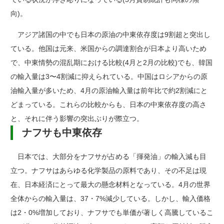
向)。
アジア諸国の中でも日本の原油の中東依存度は9割超と突出し
ている。他国は元来、米国からの調達割合が日本より高いため
で、中東情勢の混乱期における比較(4月と2月の比較)でも、韓国
の輸入量は3〜4割減に抑えられている。中国はロシアからの原
油輸入量が多いため、4月の原油輸入量は前年比で約2割減にと
どまっている。これらの比較からも、日本の中東依存度の高さ
と、それに伴う影響の突出ぶりが際立つ。
ナフサも中東依存
日本では、大部分をナフサが占める「揮発油」の輸入減も目
立つ。ナフサはあらゆる化学製品の原料であり、その不足は現
在、日本経済にとって最大の懸念材料となっている。4月の世界
全体からの輸入量は、37・7%減少している。しかし、輸入価格
は2・0%増加しており、ナフサでも単価が著しく高騰しているこ