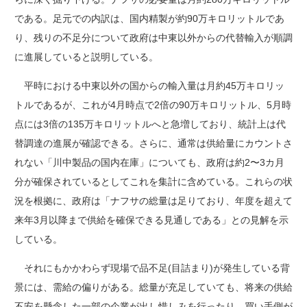
である。足元での内訳は、国内精製が約90万キロリットルであ
り、残りの不足分について政府は中東以外からの代替輸入が順調
に進展していると説明している。
平時における中東以外の国からの輸入量は月約45万キロリッ
トルであるが、これが4月時点で2倍の90万キロリットル、5月時
点には3倍の135万キロリットルへと急増しており、統計上は代
替調達の進展が確認できる。さらに、通常は供給量にカウントさ
れない「川中製品の国内在庫」についても、政府は約2〜3カ月
分が確保されているとしてこれを集計に含めている。これらの状
況を根拠に、政府は「ナフサの総量は足りており、年度を超えて
来年3月以降まで供給を確保できる見通しである」との見解を示
している。
それにもかかわらず現場で品不足(目詰まり)が発生している背
景には、需給の偏りがある。総量が充足していても、将来の供給
不安を懸念した一部の企業が出し惜しみを行ったり、買い手側が