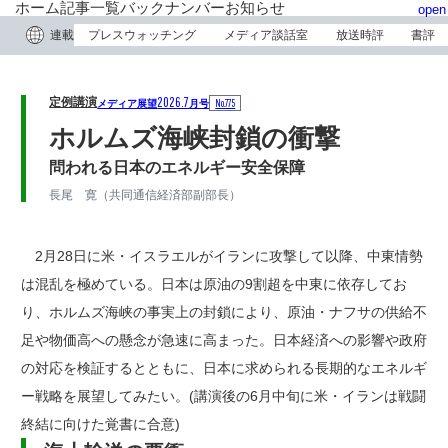
ホーム
記事一覧
バックナンバー
お知らせ
open
連載
プレスウォッチング
メディア談話室
放送時評
書評
2026.7
定例講演
No.775
メディア展望
月号
ホルムズ海峡封鎖の衝撃
問われる日本のエネルギー安全保障
長尾 寛（共同通信経済部副部長）
2月28日に米・イスラエルがイランに攻撃して以降、中東情勢
は混乱を極めている。日本は原油の9割超を中東に依存してお
り、ホルムズ海峡の事実上の封鎖により、原油・ナフサの供給不
足や物価高への懸念が急速に高まった。日本経済への影響や政府
の対応を検証するとともに、日本に求められる長期的なエネルギ
ー戦略を展望してみたい。(講演後の6月中旬に米・イランは戦闘
終結に向けた覚書に合意)