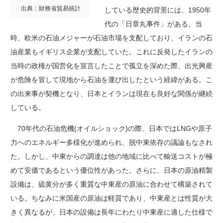
出典：財務省貿易統計
している歴史的背景には、1950年
代の「日章丸事件」がある。当
時、欧米の石油メジャーが石油市場を支配しており、イランの石
油産業もイギリス企業が支配していた。これに反発したイランの
当時の政権が国営化を宣言したことで孤立を深めた際、出光興産
が危険を冒して現地から石油を運び出したという経緯がある。こ
の出来事が契機となり、日本とイランは現在も良好な関係が継続
している。
70年代の石油危機(オイルショック)の際、日本ではLNGや原子
力へのエネルギー多様化が進められ、脱中東依存の議論もなされ
た。しかし、中東からの調達は他の地域に比べて輸送コストが極
めて安価であるという優位性があった。さらに、日本の原油精製
設備は、硫黄分が多く重質な中東産の原油に合わせて構築されて
いる。ちなみに米国産の原油は軽質であり、中東産とは性質が大
きく異なるが、日本の設備は長年にわたり中東産に適した仕様で