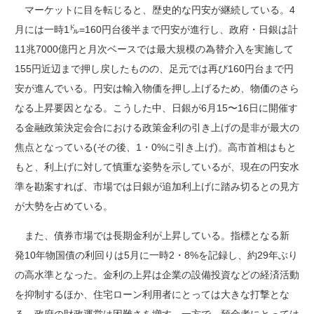
マーケットに目を転じると、歴史的な円安が継続している。4
月には一時1㌦=160円台後半まで円安が進行し、政府・日銀は計
11兆7000億円と月次ベースでは最大規模の為替介入を実施して
155円近辺まで押し戻したものの、足元では再び160円台まで円
安が進んでいる。円安は輸入物価を押し上げるため、物価のさら
なる上昇要因となる。こうした中、日銀が6月15〜16日に開催す
る金融政策決定会合における政策金利の引き上げの是非が最大の
焦点となっている(その後、1・0%に引き上げ)。高市首相はもと
もと、利上げに対して慎重な姿勢を示しているが、現在の円安水
準を勘案すれば、市場では日銀が追加利上げに踏み切るとの見方
が大勢を占めている。
また、債券市場では長期金利が上昇している。指標となる新
発10年物国債の利回りは5月に一時2・8%を記録し、約29年ぶり
の高水準となった。金利の上昇は企業の設備投資などの経済活動
を抑制するほか、住宅ローン利用者にとっては大きな打撃とな