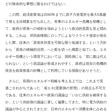
どの致命的な事態に陥るわけではない。
この間、経済産業省は2040年までに原子力発電所を最大5基建
て替える目標案を打ち出した。有事のエネルギー危機を契機とし
て、政府が原発への傾斜を強めようという政治的意図も見え隠れ
する。これは、岸田政権期にロシアによるウクライナ侵攻が発生
した際、従来の「原発依存度を可能な限り低減する」という方針
から「原発の積極的活用」へと舵を切った構図と似ている。エネ
ルギー危機という環境下においては、国民側にも「背に腹は代え
られない」という容認論が形成されやすく、政府は現在の危機的
状況を政策推進の好機として利用している側面がありそうだ。
さらに、長期のエネルギー戦略を考える上では、これまで見
過ごされがちであった「省エネ(需要側の管理)」の視点も不可欠
である。従来のエネルギー政策の議論は「いかに供給を確保する
か」という供給側の議論に著しく偏重してきた。特に電力供給の
議論が中心とされてきたが、日本のエネルギー消費全体に占める