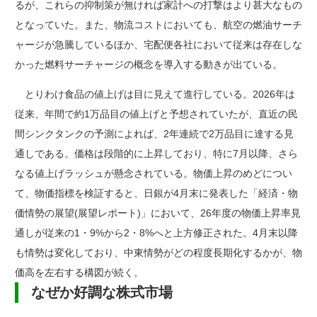
るが、これらの抑制策が無ければ家計への打撃はより甚大なもの
となっていた。また、物流コストにおいても、航空の燃油サーチ
ャージが急騰しているほか、宅配便各社において従来は存在しな
かった燃料サーチャージの概念を導入する動きが出ている。
とりわけ食品の値上げは目に見えて進行している。2026年は
従来、年間で約1万品目の値上げと予想されていたが、直近の民
間シンクタンクの予測によれば、2年連続で2万品目に達する見
通しである。価格は段階的に上昇しており、特に7月以降、さら
なる値上げラッシュが懸念されている。物価上昇のめどについ
て、物価指標を検証すると、日銀が4月末に発表した「経済・物
価情勢の展望(展望レポート)」において、26年度の物価上昇率見
通しが従来の1・9%から2・8%へと上方修正された。4月末以降
も情勢は変化しており、中東情勢がどの程度長期化するかが、物
価高を左右する構図が続く。
なぜか好調な株式市場