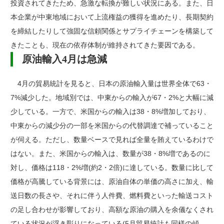
投資されてきたため、急激な転換が難しい状況にある。また、日
本企業が中東地域において上流権益の獲得を進めたり、長期契約
を締結したりして強固な信頼関係とサプライチェーンを構築して
きたことも、現在の依存体制が維持されてきた要因である。
原油輸入4月は急減
4月の貿易統計を見ると、日本の原油輸入量は世界全体で63・
7%減少した。地域別では、中東からの輸入が67・2%と大幅に減
少している。一方で、米国からの輸入は38・8%増加しており、
中東からの減少分の一部を米国からの代替調達で補っていること
が伺える。ただし、数量ベースで見れば全量を賄えているわけで
はない。また、米国からの輸入は、数量が38・8%増であるのに
対し、価格は118・2%増(約2・2倍)に達している。数量に比して
価格が高騰している背景には、原油自体の単価の高さに加え、輸
送日数の長さや、それに伴う人件費、燃料費といった輸送コスト
の足し合わせが影響しており、高額な原油の購入を余儀なくされ
ている状況が浮き彫りになっている(5月貿易統計も同様の傾