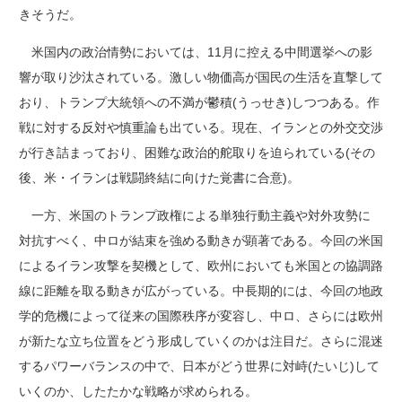
きそうだ。
米国内の政治情勢においては、11月に控える中間選挙への影
響が取り沙汰されている。激しい物価高が国民の生活を直撃して
おり、トランプ大統領への不満が鬱積(うっせき)しつつある。作
戦に対する反対や慎重論も出ている。現在、イランとの外交交渉
が行き詰まっており、困難な政治的舵取りを迫られている(その
後、米・イランは戦闘終結に向けた覚書に合意)。
一方、米国のトランプ政権による単独行動主義や対外攻勢に
対抗すべく、中ロが結束を強める動きが顕著である。今回の米国
によるイラン攻撃を契機として、欧州においても米国との協調路
線に距離を取る動きが広がっている。中長期的には、今回の地政
学的危機によって従来の国際秩序が変容し、中ロ、さらには欧州
が新たな立ち位置をどう形成していくのかは注目だ。さらに混迷
するパワーバランスの中で、日本がどう世界に対峙(たいじ)して
いくのか、したたかな戦略が求められる。