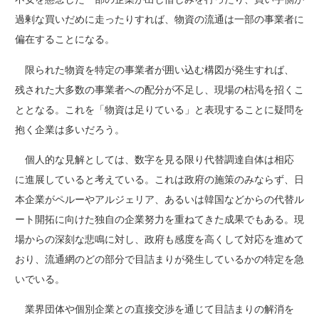
過剰な買いだめに走ったりすれば、物資の流通は一部の事業者に
偏在することになる。
限られた物資を特定の事業者が囲い込む構図が発生すれば、
残された大多数の事業者への配分が不足し、現場の枯渇を招くこ
ととなる。これを「物資は足りている」と表現することに疑問を
抱く企業は多いだろう。
個人的な見解としては、数字を見る限り代替調達自体は相応
に進展していると考えている。これは政府の施策のみならず、日
本企業がペルーやアルジェリア、あるいは韓国などからの代替ル
ート開拓に向けた独自の企業努力を重ねてきた成果でもある。現
場からの深刻な悲鳴に対し、政府も感度を高くして対応を進めて
おり、流通網のどの部分で目詰まりが発生しているかの特定を急
いでいる。
業界団体や個別企業との直接交渉を通じて目詰まりの解消を