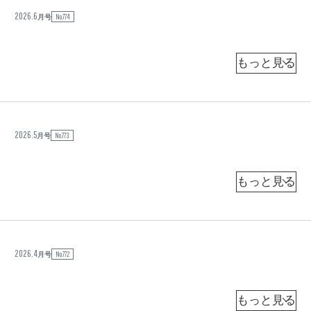
元
福
2026.6
No.774
イ
時
月号
音
事
ラ
通
派
信
ン
ワ
問
シ
杉
ン
山
題
ト
ン
の
文
支
彦
真
局
（
長
時
実
2026.5
、
No.773
「
事
月号
元
と
総
期
追
合
今
手
研
待
門
究
後
学
先
所
内
院
客
田
行
大
員
学
研
」
恭
教
究
司
か
授
員
（
）
）
共
ら
2026.4
No.772
ド
同
月号
「
通
ン
信
実
編
ロ
集
績
ー
委
渡