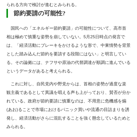
られる方向で検討が進むとみられる。
節約要請の可能性?
国民への「エネルギー節約要請」の可能性について、高市首
相は極めて慎重な姿勢を崩していない。5月25日時点の発言で
は、「経済活動にブレーキをかけるような形で、中東情勢を背景
とした踏み込んだ節約を要請する段階にはない」と明言してい
る。その論拠には、ナフサや原油の代替調達が順調に進んでいる
というデータがあると考えられる。
これに対し、自民党内や野党からは、首相の姿勢が過度な楽
観主義であるとして異議を唱える声も上がっており、賛否が分か
れている。政府が節約要請に慎重なのは、不用意に危機感を煽
(あお)ることで市場におけるパニック買いや流通の目詰まりを誘
発し、経済活動がさらに混乱することを強く懸念しているためと
みられる。