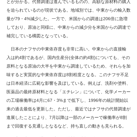
とが分かる。代替調達は進んでいるものの、高額な原材料の購入
を迫られているのが現状である。地域別では、中東からの輸入数
量が79・4%減少した。一方で、米国からの調達は206倍に急増
しており、原油と同様に、中東からの減少分を米国からの調達で
補完している構図となっている。
日本のナフサの中東依存度も非常に高い。中東からの直接輸
入は約4割であるが、国内生産分(全体の約4割)についても、その
原料となる原油の大半を中東から調達しているため、それらを加
味すると実質的な中東依存度は8割程度となる。このナフサ不足
は日本経済に広範な影響を及ぼしている。例えば、洗剤や塗料、
医薬品の最終原材料となる「エチレン」について、化学メーカー
の工場稼働率は4月に67・3%まで低下し、1996年の統計開始以
来の過去最低を更新した。ただし、最近ではナフサの代替調達が
進展したことにより、7月以降は一部のメーカーで稼働率が8割
まで回復する見通しとなるなど、持ち直しの動きも見られる。