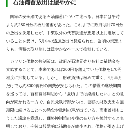
石油備蓄放出は緩やかに
国家の安全網である石油備蓄について述べる。日本には平時
より約250日分の石油備蓄があった。これまでに政府は計70日分
の放出を決定したが、中東以外の代替調達が想定以上に進展して
いることを受け、5月中の追加放出は見送られた。当初の想定よ
りも、備蓄の取り崩しは緩やかなペースで推移している。
ガソリン価格の抑制策は、政府が石油元売り各社に補助金を
支給することで、本来であれば200円を超えていた価格を170円
程度に抑制している。しかし、財政負担は極めて重く、4月単月
だけでも約3000億円の国費が投じられた。この措置の継続期間
を巡っては、首相官邸周辺から「夏頃までは継続したい」との意
向が聞かれる一方で、自民党執行部からは、巨額の財政支出を無
期限に続けることへの懸念や批判の声が出ている。高市首相もこ
うした議論を意識し、価格抑制策の今後の在り方を検討すると表
明しており、今後は段階的に補助金が縮小され、価格が引き上げ