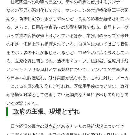
住宅関連への影響も目立つ。塗料の希釈に使用するシンナー
などの不足が深刻化しており、マンションの大規模修繕工事の延
期や、新築住宅の引き渡し遅延など、長期的影響が懸念されてい
る。さらに、日用品や食品への影響も顕著である。食品トレーや
カップ麺の容器が値上げされているほか、業務用のラップや米袋
の不足・価格上昇も指摘されている。自治体においてはゴミ収集
用のポリ袋の不足が報じられるなど、市民生活に広く波及してい
る。医療物資に関しても、透析用チューブ、注射器、医療用手袋
といったナフサを原料とする製品について、アジアでの生産遅延
や日本への調達遅れ、価格高騰が見られる。これに対し、メーカ
ーによる在庫の取り崩しが行われ、医療用手袋については、政府
が感染症対策として備蓄していた物資を大量に放出して対応して
いる状況である。
政府の主張、現場とずれ
日本経済の最大の懸念点であるナフサの需給状況についてさ
らに深く掘り下げる。ナフサの必要量は月約280万キロリットル