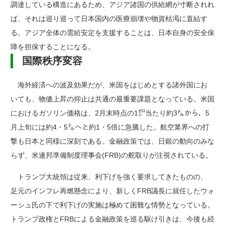
調達している構造にあるため、アジア諸国の供給網が寸断されれ
ば、それは巡り巡って日本国内の医療崩壊や物資枯渇に直結す
る。アジア全体の需給安定を支援することは、日本自身の安全保
障を担保することになる。
国際秩序変容
海外経済への波及効果だが、米国をはじめとする諸外国にお
いても、物価上昇の抑止は共通の最重要課題となっている。米国
におけるガソリン価格は、2月末時点の1㌎当たり約3㌦から、5
月上旬には約4・5㌦へと約1・5倍に急騰した。航空業界への打
撃も日本と同様に深刻である。金融政策では、日銀の動向のみな
らず、米連邦準備制度理事会(FRB)の舵取りが注視されている。
トランプ大統領は従来、利下げを強く要求してきたものの、
足元のインフレ再燃懸念により、新しくFRB議長に就任したウォ
ーシュ氏の下で利下げの実施は極めて困難な情勢となっている。
トランプ政権とFRBによる金融政策を巡る駆け引きは、今後も続