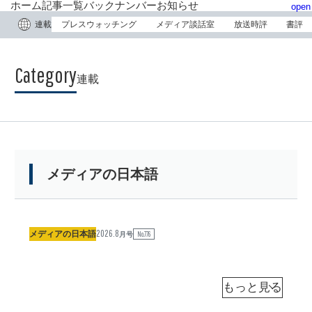
ホーム
記事一覧
バックナンバー
お知らせ
open
連載
プレスウォッチング
メディア談話室
放送時評
書評
連載
メディアの日本語
2026.8
「
メディアの日本語
No.776
月号
皇
族
」
杉
浦
と