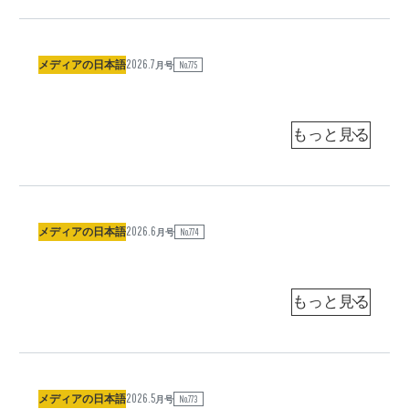
「
信
之
国
（
中
民
央
2026.7
「
」
メディアの日本語
No.775
大
月号
学
戦
と
客
員
争
「
教
」
一
授
杉
）
浦
と
般
い
信
人
之
う
」
（
中
言
連
央
2026.6
「
葉
メディアの日本語
載
No.774
大
月号
学
過
の
「
客
員
半
使
メ
教
数
わ
デ
授
杉
）
浦
を
れ
ィ
う
信
方
ア
之
か
連
の
（
中
が
載
日
央
2026.5
「
う
メディアの日本語
「
No.773
本
大
月号