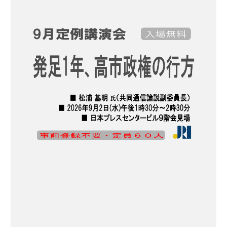
見
メ
（
え
デ
2
る
ィ
1
」
ア
）
連
の
載
日
「
本
メ
語
デ
」
ィ
（
ア
2
の
0
日
）
本
語
」
（
1
9
）