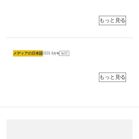
学
女
」
メ
語
客
員
性
の
デ
」
教
を
主
ィ
（
授
杉
）
浦
刺
語
ア
2
し
信
は
の
3
之
た
誰
日
）
（
中
男
か
本
央
2026.4
「
」
メディアの日本語
連
No.772
語
大
月号
学
見
と
載
」
客
員
て
「
「
（
教
取
運
メ
2
授
杉
）
浦
れ
転
デ
2
る
信
手
ィ
）
之
」
の
ア
（
中
と
女
の
央
「
」
日
大
学
透
連
本
客
員
け
載
語
教
て
「
」
授
）