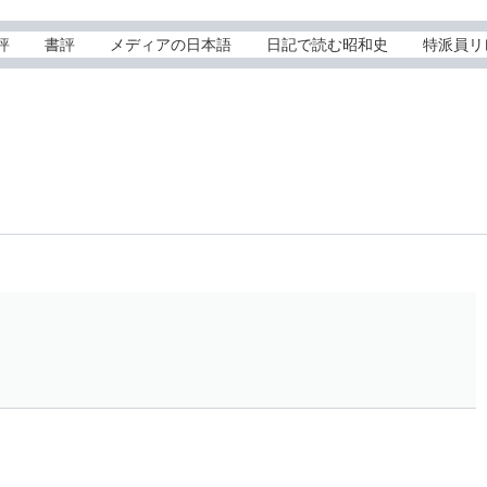
評
書評
メディアの日本語
日記で読む昭和史
特派員リ
サ