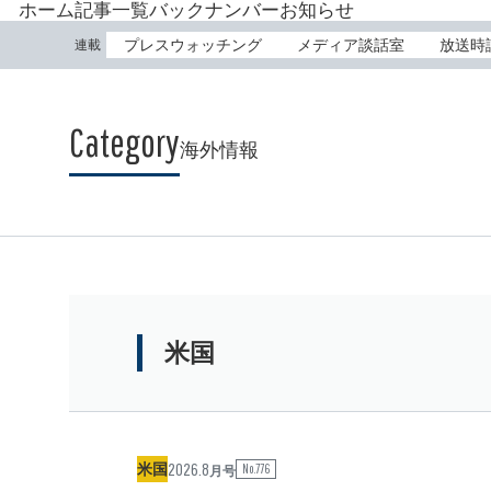
ホーム
記事一覧
バックナンバー
お知らせ
プレスウォッチング
メディア談話室
放送時
連載
海外情報
米国
2026.8
米国
No.776
月号