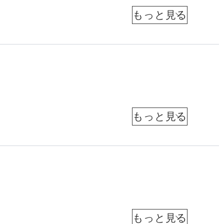
？
渦
在
市
津
住
政
巻
山
ジ
で
治
ャ
く
恵
存
ー
子
介
ナ
批
在
（
リ
入
ニ
判
ス
感
ュ
ワ
ト
許
の
ー
）
増
シ
ヨ
し
声
ー
す
ン
ク
た
サ
在
ト
津
F
住
ッ
デ
山
ジ
ン
I
カ
ャ
ジ
恵
・
ー
F
子
ー
ナ
タ
ポ
（
リ
A
Ｗ
ニ
ル
ス
ス
ュ
に
反
ト
杯
ニ
ー
）
ト
も
D
ヨ
北
ュ
ー
衰
批
E
ク
中
ー
退
在
判
I
津
米
住
ス
山