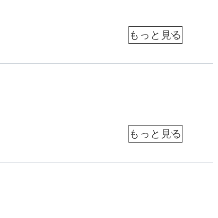
ッ
カ
ー
津
山
の
恵
ア
子
メ
（
ニ
リ
ュ
F
ー
カ
I
ヨ
ー
ナ
F
ク
イ
在
A
津
住
ズ
山
ジ
の
ャ
は
恵
金
ー
子
ナ
ど
権
（
リ
ニ
こ
ス
体
ュ
地
ト
ま
ー
）
質
方
ヨ
で
ー
に
都
ク