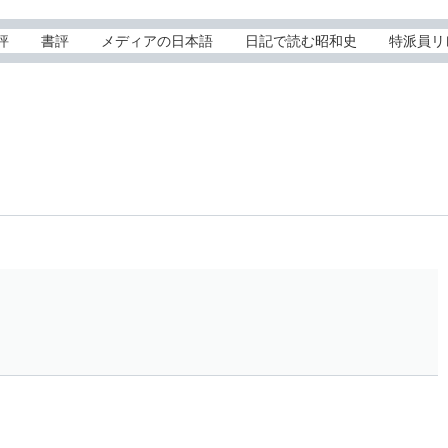
評
書評
メディアの日本語
日記で読む昭和史
特派員リ
人