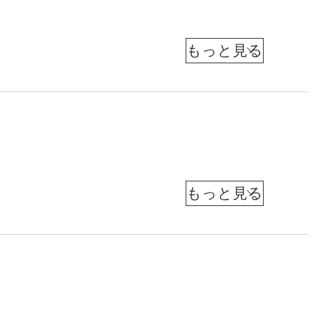
間
に
し
井
坂
か
公
で
明
き
（
メ
な
デ
「
ィ
い
情
ア
激
「
報
動
現
研
」
坪
究
場
田
所
か
所
取
知
ら
長
己
）
材
「
（
元
」
関
日
収
「
本
係
益
経
価
済
性
構
新