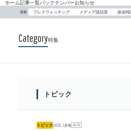
ホーム
記事一覧
バックナンバー
お知らせ
プレスウォッチング
メディア談話室
放送時
連載
特集
トピック
2026.7
トピック
No.775
月号