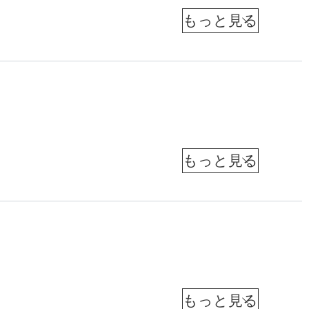
値
」
聞
造
我
社
判
へ
孫
日
の
子
断
経
〜
転
メ
和
」
デ
「
換
夫
ィ
追
（
届
ア
進
元
横
ラ
求
け
A
ボ
め
田
P
を
所
る
通
る
長
球
信
「
）
」
A
社
生
河
Ａ
北
メ
P
原
東
が
Ｉ
デ
ア
通
仁
映
ジ
時
志
ィ
ア
信
し
（
総
代
ア
新
米
支
た
聞
の
Ａ
配
か
国
通
人
沖
報
Ｉ
信
ら
）
内
調
縄
道
は
査
「
の
報
会
」
「
坪
つ
事
新
田