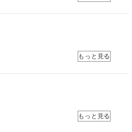
道
務
の
知
な
聞
局
の
知
在
性
長
ぐ
己
記
）
本
り
構
（
」
者
元
質
方
造
日
メ
「
数
根
本
探
革
デ
沖
経
を
津
済
る
命
ィ
縄
新
削
朝
─
」
聞
ア
特
河
減
社
彦
メ
の
原
日
へ
派
・
経
デ
起
仁
〜
員
メ
志
立
デ
ィ
爆
」
（
ィ
命
新
ア
剤
ア
の
聞
経
ラ
館
激
〜
通
ボ
情
営
信
大
所
動
「
調
熱
長
統
査
教
）
研
受
と
会
合
我
授
事
究
け
葛
孫
務
進
が
子
所
手
局
藤
む
長