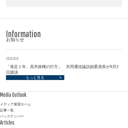
彦
訳
（
白
水
社
お知らせ
＝
上
巻
2026/8/6
4
「発足１年、高市政権の行方」 共同通信論説副委員長が9月2
1
日講演
8
もっと見る
0
円
、
下
メディア展望ホーム
巻
記事一覧
4
バックナンバー
0