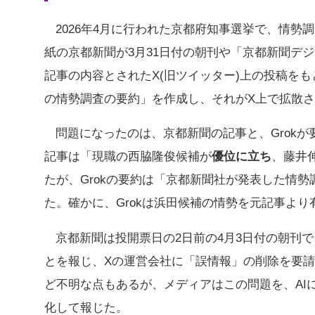
2026年4月に行われた京都府知事選挙で、情
紙の京都新聞が3月31日付の朝刊や「京都新聞デ
記事の内容とされたX(旧ツイッター)上の投稿をもとに
の情勢調査の要約」を作成し、それがX上で拡散
問題になったのは、京都新聞の記事と、Grok
記事は「現職の西脇隆俊候補が
優位に立ち
、藤井
たが、Grokの要約は「京都新聞社が発表した情
た。確かに、Grokは浜田候補の情勢を元記事よ
京都新聞は投開票日の2日前の4月3日付の朝刊
とを報じ、Xの運営会社に「誤情報」の削除を要
ど不明な点もあるが、メディアはこの問題を、AI
化して報じた。