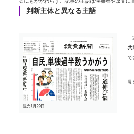
るにもかかわらず、記事の主語は候補者や政党に
判断主体と異なる主語
共
で
見
読売1月29日