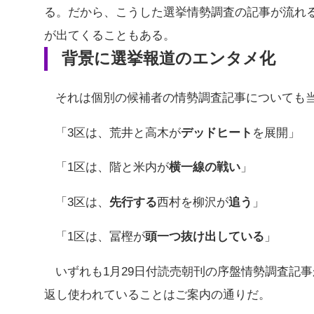
る。だから、こうした選挙情勢調査の記事が流れ
が出てくることもある。
背景に選挙報道のエンタメ化
それは個別の候補者の情勢調査記事についても
「3区は、荒井と高木が
デッドヒート
を展開」
「1区は、階と米内が
横一線の戦い
」
「3区は、
先行する
西村を柳沢が
追う
」
「1区は、冨樫が
頭一つ抜け出している
」
いずれも1月29日付読売朝刊の序盤情勢調査記
返し使われていることはご案内の通りだ。