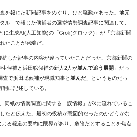
勢調査を報じた新聞記事をめぐり、ひと騒動があった。地元
ジタル」で報じた候補者の選挙情勢調査記事に関連して、
生成AI(人工知能)の「Grok(グロック)」が「京都新聞
されたことが発端だ。
が要約した記事の内容が違っていたことだった。京都新聞の
伸生候補と浜田聡候補の新人2人が
並んで追う展開
」だっ
勢調査で浜田聡候補が現職知事と
並んだ
」というものだっ
り有利に記述している。
で、同紙の情勢調査に関する「誤情報」がXに流れているこ
請したと伝えた。最初の投稿が意図的だったのかどうかな
による報道の要約に限界があり、危険だとすることを焦点