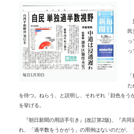
民
っ
っ
毎日1月30日
「
た
を待つ。ねらう、と説明し、それぞれ「顔色をう
を挙げる。
『朝日新聞の用語手引き』(改訂第2版)、『共同
れ、「過半数をうかがう」の用例はないのだが、