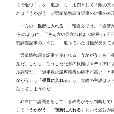
まで近づく」を「追加」し、用例として「敵の基
れは「
うかがう
」が選挙情勢調査記事の定番の表
一方の「
視野に入れる
」。報道文では、「道警が
信)のように、「考え方や見方のおよぶ範囲」(『
勢調査記事のように、「追っていた目標が見えて
選挙情勢調査記事で使われる「
うかがう
」も「
党だ。しかし、こうした記事の根拠はメディアに
ル調査だ。「過半数の議席獲得の確率が高い」と
かがう
」も「
視野に入れる
」も、実際の主語はメ
なってしまうのだ。
独自に世論調査をしている政党がそう判断して
して「
うかがう
」「
視野に入れる
」という述語が