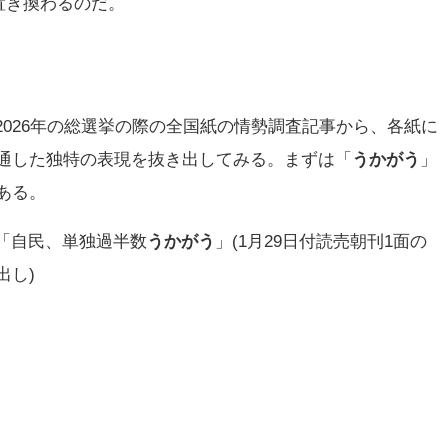
置き換わるのだ。
2026年の総選挙の際の全国紙の情勢調査記事から、各紙に
通した独特の表現を抜き出してみる。まずは「
うかがう
」
ある。
「自民、単独過半数
うかがう
」(1月29日付読売朝刊1面の
出し)