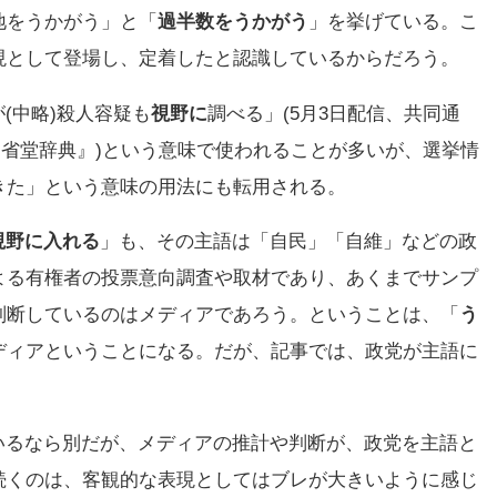
地をうかがう」と「
過半数をうかがう
」を挙げている。こ
現として登場し、定着したと認識しているからだろう。
(中略)殺人容疑も
視野に
調べる」(5月3日配信、共同通
三省堂辞典』)という意味で使われることが多いが、選挙情
きた」という意味の用法にも転用される。
視野に入れる
」も、その主語は「自民」「自維」などの政
よる有権者の投票意向調査や取材であり、あくまでサンプ
判断しているのはメディアであろう。ということは、「
う
ディアということになる。だが、記事では、政党が主語に
いるなら別だが、メディアの推計や判断が、政党を主語と
続くのは、客観的な表現としてはブレが大きいように感じ