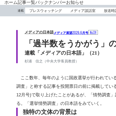
ホーム
記事一覧
バックナンバー
お知らせ
プレスウォッチング
メディア談話室
放送時
連載
メディアの日本語
2026.6
No.774
メディア展望
月号
「過半数をうかがう」
連載「メディアの日本語」（21）
杉浦 信之（中央大学客員教授）
ここ数年、毎年のように国政選挙が行われてい
調査」と称する記事を投開票日の前に掲載している。
12月号)で取り上げたことがあるが、「情勢調査
る。「選挙情勢調査」の日本語をみていく。
独特の文体の背景は