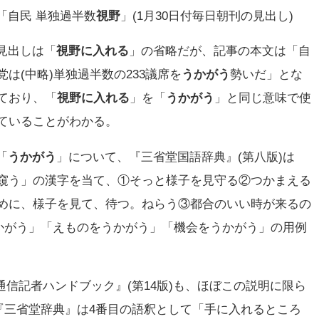
「自民 単独過半数
視野
」(1月30日付毎日朝刊の見出し)
見出しは「
視野に入れる
」の省略だが、記事の本文は「自
党は(中略)単独過半数の233議席を
うかがう
勢いだ」とな
ており、「
視野に入れる
」を「
うかがう
」と同じ意味で使
ていることがわかる。
「
うかがう
」について、『三省堂国語辞典』(第八版)は
窺う」の漢字を当て、①そっと様子を見守る②つかまえる
めに、様子を見て、待つ。ねらう③都合のいい時が来るの
かがう」「えものをうかがう」「機会をうかがう」の用例
通信記者ハンドブック』(第14版)も、ほぼこの説明に限ら
『三省堂辞典』は4番目の語釈として「手に入れるところ