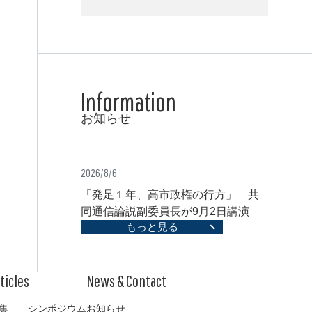
お知らせ
2026/8/6
「発足１年、高市政権の行方」 共
同通信論説副委員長が9月2日講演
もっと見る
メディア展望
記事
お知らせ
集
シンポジウム
お知らせ