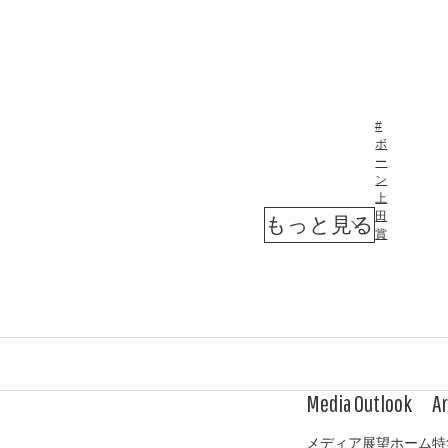
ウ
ク
ラ
イ
坂
井
ナ
英
ボ
戦
人
ー
争
（
ン
日
上
と
本
田
テ
子
賞
レ
ビ
ど
国
も
際
部
た
）
ち
映
像
で
メディア展望ホーム
特