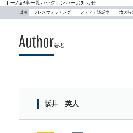
ホーム
記事一覧
バックナンバー
お知らせ
プレスウォッチング
メディア談話室
放送時
連載
著者
坂井 英人