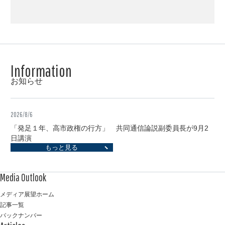
(
1
6
0
)
お知らせ
2026/8/6
「発足１年、高市政権の行方」 共同通信論説副委員長が9月2
日講演
もっと見る
メディア展望ホーム
記事一覧
バックナンバー