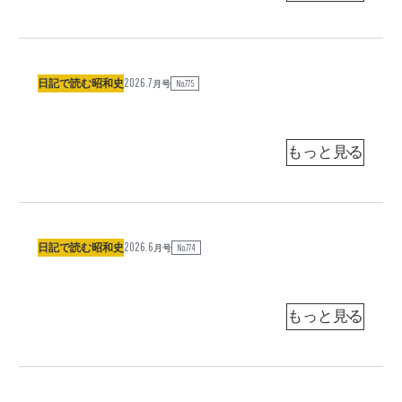
笑
誘
俊
英
う
（
共
「
同
2026.7
ま
中
日記で読む昭和史
No.775
通
月号
信
ず
澤
社
社
養
家
友
子
の
）
国
分
に
人
入
俊
々
英
り
」
（
共
、
落
同
2026.6
わ
そ
日記で読む昭和史
語
No.774
通
月号
信
ら
の
家
社
社
に
ま
が
友
す
ま
麹
）
国
分
が
結
町
っ
俊
婚
に
英
た
貧
屋
（
共
近
乏
敷
同