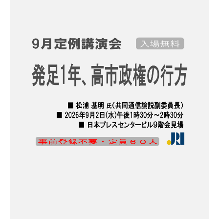
川
は
読
史
）
」
取
む
（
知
り
昭
1
ら
や
和
6
ぬ
め
史
3
間
日
（
）
に
記
1
ヒ
で
6
ッ
読
2
ト
む
）
曲
昭
に
和
日
史
記
（
で
1
読
6
む
1
昭
)
和
史