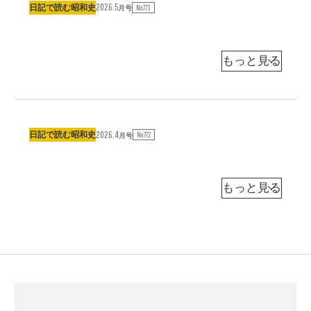
2026.5
紀
衛
日記で読む昭和史
だ
No.773
日
通
月号
信
元
特
っ
記
社
社
二
使
た
で
友
千
構
斎
読
）
国
分
六
想
藤
む
百
俊
大
茂
昭
英
年
乗
吉
和
（
共
結
り
、
史
同
2026.4
永
局
日記で読む昭和史
気
No.772
矢
通
月号
（
信
井
式
だ
部
1
社
社
荷
典
っ
貞
6
友
風
だ
た
治
4
）
国
分
の
け
松
日
)
小
俊
に
本
記
英
説
五
重
で
（
共
「
輪
治
読
同
す
、
日
通
む
信
み
万
記
昭
社
社
だ
博
で
和
友