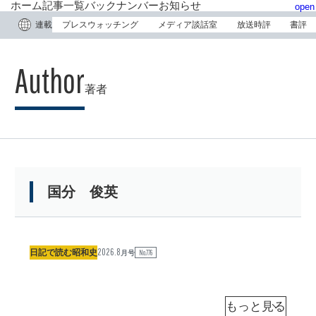
ホーム
記事一覧
バックナンバー
お知らせ
open
連載
プレスウォッチング
メディア談話室
放送時評
書評
著者
国分 俊英
2026.8
圓
日記で読む昭和史
No.776
月号
歌
が
爆
国
分