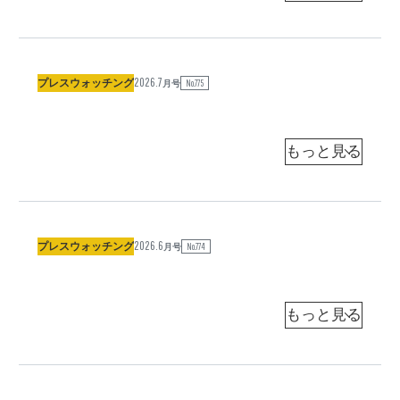
で
来
新
（
た
ジ
ャ
か
ー
2026.7
普
」
プレスウォッチング
No.775
ナ
月号
リ
通
!
ス
ト
の
?
）
平
政
小
池
和
治
学
新
は
（
習
劣
ジ
ャ
構
化
ー
2026.6
「
築
プレスウォッチング
、
No.774
ナ
月号
リ
暮
を
メ
ス
ト
ら
「
デ
）
し
大
ィ
小
池
と
和
ア
憲
新
魂
も
（
法
」
劣
ジ
ャ
」
に
化
ー