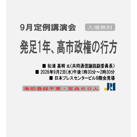
首
え
脳
な
会
い
談
首
相
は
〝
在
庫
一
掃
の
大
棚
ざ
ら
え
〟
？