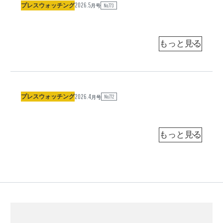
2026.5
ま
が
プレスウォッチング
驚
No.773
ナ
月号
リ
た
消
い
ス
ト
報
え
た
）
道
た
小
池
が
あ
政
新
っ
（
府
ち
ジ
ャ
の
で
ー
2026.4
「
広
プレスウォッチング
も
No.772
ナ
月号
リ
無
報
こ
ス
ト
難
役
っ
）
」
に
ち
小
池
？
？
で
「
新
世
も
（
追
界
右
ジ
ャ
従
の
往
ー
」
先
左
ナ
リ
？
が
往
ス
ト
見
）