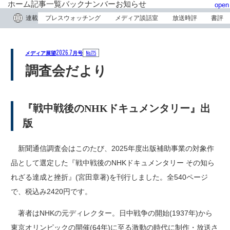
ホーム
記事一覧
バックナンバー
お知らせ
open
連載
プレスウォッチング
メディア談話室
放送時評
書評
2026.7
No.775
メディア展望
月号
調査会だより
『戦中戦後のNHKドキュメンタリー』出
版
新聞通信調査会はこのたび、2025年度出版補助事業の対象作
品として選定した『戦中戦後のNHKドキュメンタリー その知ら
れざる達成と挫折』(宮田章著)を刊行しました。全540ページ
で、税込み2420円です。
著者はNHKの元ディレクター。日中戦争の開始(1937年)から
東京オリンピックの開催(64年)に至る激動の時代に制作・放送さ